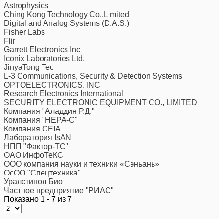
Astrophysics
Ching Kong Technology Co.,Limited
Digital and Analog Systems (D.A.S.)
Fisher Labs
Flir
Garrett Electronics Inc
Iconix Laboratories Ltd.
JinyaTong Tec
L-3 Communications, Security & Detection Systems
OPTOELECTRONICS, INC
Research Electronics International
SECURITY ELECTRONIC EQUIPMENT CO., LIMITED
Компания "Аладдин Р.Д."
Компания "НЕРА-С"
Компания CEIA
Лаборатория IsAN
НПП "Фактор-ТС"
ОАО ИнфоТеКС
ООО компания науки и техники «Сэньань»
ОсОО "Спецтехника"
Уралстинол Био
Частное предприятие "РИАС"
Показано 1 - 7 из 7