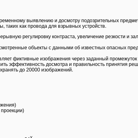
временному выявлению и досмотру подозрительных предмет
, таких как провода для взрывных устройств.
рывную регулировку контраста, увеличение резкости и за
смотренные объекты с данными об известных опасных пред
вляет фиктивные изображения через заданный промежуток 
нить эффективность досмотра и правильность принятия ре
охранять до 20000 изображений.
ажения)
 проекции)
X