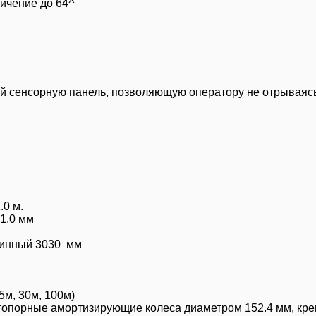
ичение до 64
 сенсорную панель, позволяющую оператору не отрываясь
.0 м.
1.0 мм
линный 3030 мм
м, 30м, 100м)
 стопорные амортизирующие колеса диаметром 152.4 мм, кр