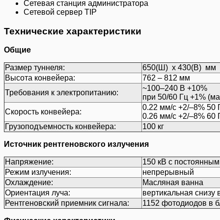
Сетевая станция администратора
Сетевой сервер TIP
Технические характеристики
Общие
Размер туннеля:
650(Ш) х 430(В) мм
Высота конвейера:
762 – 812 мм
~100–240 В +10%
Требования к электропитанию:
при 50/60 Гц +1% (ма
0.22 мм/с +2/–8% 50 
Скорость конвейера:
0.26 мм/с +2/–8% 60 
Грузоподъемность конвейера:
100 кг
Источник рентгеновского излучения
Напряжение:
150 кВ с постоянны
Режим излучения:
непрерывный
Охлаждение:
Масляная ванна
Ориентация луча:
вертикальная снизу 
Рентгеновский приемник сигнала:
1152 фотодиодов в б