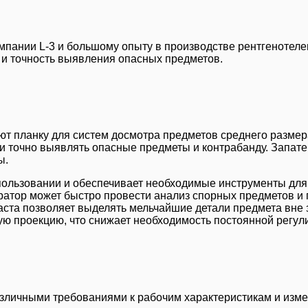
пании L-3 и большому опыту в производстве рентгенотеле
 и точность выявления опасных предметов.
ют планку для систем досмотра предметов среднего разме
и точно выявлять опасные предметы и контрабанду. Запат
ы.
пользовании и обеспечивает необходимые инструменты для 
тор может быстро провести анализ спорных предметов и п
та позволяет выделять мельчайшие детали предмета вне з
шую проекцию, что снижает необходимость постоянной регу
различными требованиями к рабочим характеристикам и изм