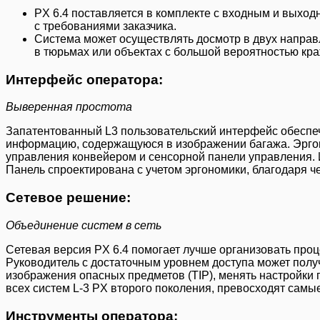
PX 6.4 поставляется в комплекте с входным и выхо
с требованиями заказчика.
Система может осуществлять досмотр в двух направл
в тюрьмах или объектах с большой вероятностью кра
Интерфейс оператора:
Выверенная простота
Запатентованный L3 пользовательский интерфейс обеспеч
информацию, содержащуюся в изображении багажа. Эргон
управления конвейером и сенсорной панели управления. И
Панель спроектирована с учетом эргономики, благодаря 
Сетевое решение:
Объединение систем в сеть
Сетевая версия PX 6.4 помогает лучше организовать проц
Руководитель с достаточным уровнем доступа может полу
изображения опасных предметов (TIP), менять настройки 
всех систем L-3 PX второго поколения, превосходят самы
Инструменты оператора: