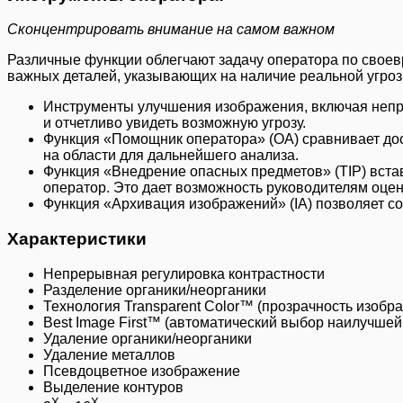
Сконцентрировать внимание на самом важном
Различные функции облегчают задачу оператора по свое
важных деталей, указывающих на наличие реальной угрозы
Инструменты улучшения изображения, включая непре
и отчетливо увидеть возможную угрозу.
Функция «Помощник оператора» (ОА) сравнивает до
на области для дальнейшего анализа.
Функция «Внедрение опасных предметов» (TIP) вста
оператор. Это дает возможность руководителям оце
Функция «Архивация изображений» (IA) позволяет с
Характеристики
Непрерывная регулировка контрастности
Разделение органики/неорганики
Технология Transparent Color™ (прозрачность изобр
Best Image First™ (автоматический выбор наилучшей
Удаление органики/неорганики
Удаление металлов
Псевдоцветное изображение
Выделение контуров
X
X