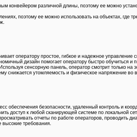
дным конвейером различной длины, поэтому ее можно устан
ениях, поэтому ее можно использовать на объектах, где тр
ж.
ивает оператору простое, гибкое и надежное управление с
омичный дизайн помогает оператору быстро обучиться и п
спользуя сенсорную панель, оператор смотрит только на э
чему снижается утомляемость и физическое напряжение во 
есс обеспечения безопасности, удаленный контроль и коор
чить доступ к любой сканирующей системе по локальной се
просматривать отчеты по работе операторов, проводить ди
е высокие требования.