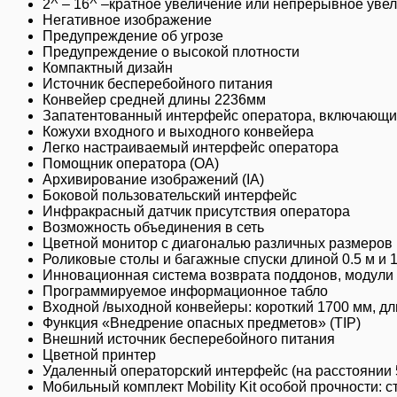
2
– 16
–кратное увеличение или непрерывное увел
Негативное изображение
Предупреждение об угрозе
Предупреждение о высокой плотности
Компактный дизайн
Источник бесперебойного питания
Конвейер средней длины 2236мм
Запатентованный интерфейс оператора, включающий
Кожухи входного и выходного конвейера
Легко настраиваемый интерфейс оператора
Помощник оператора (OA)
Архивирование изображений (IA)
Боковой пользовательский интерфейс
Инфракрасный датчик присутствия оператора
Возможность объединения в сеть
Цветной монитор с диагональю различных размеров
Роликовые столы и багажные спуски длиной 0.5 м и 1
Инновационная система возврата поддонов, модули 
Программируемое информационное табло
Входной /выходной конвейеры: короткий 1700 мм, д
Функция «Внедрение опасных предметов» (TIP)
Внешний источник бесперебойного питания
Цветной принтер
Удаленный операторский интерфейс (на расстоянии 5
Мобильный комплект Mobility Kit особой прочности: