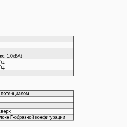
кс. 1,0кВА)
Гц.
Гц.
м потенциалом
вверх
локе Г-образной конфигурации