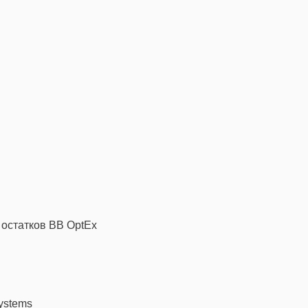
остатков ВВ OptEx
Systems