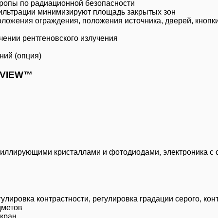
ропы по радиационной безопасности
ильтрации минимизируют площадь закрытых зон
оложения ограждения, положения источника, дверей, кнопк
чении рентгеновского излучения
ний (опция)
RVIEW™
иллирующими кристаллами и фотодиодами, электроника с 
улировка контрастности, регулировка градации серого, ко
дметов
экран