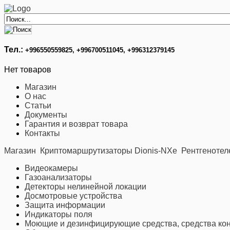
Тел.:
+996
550559825, +996700511045, +996312379145
Нет товаров
Магазин
О нас
Статьи
Документы
Гарантия и возврат товара
Контакты
Магазин
Криптомаршрутизаторы Dionis-NXe
Рентгенотел
Видеокамеры
Газоанализаторы
Детекторы нелинейной локации
Досмотровые устройства
Защита информации
Индикаторы поля
Моющие и дезинфицирующие средства, средства кон