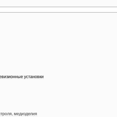
евизионные установки
троля, медизделия