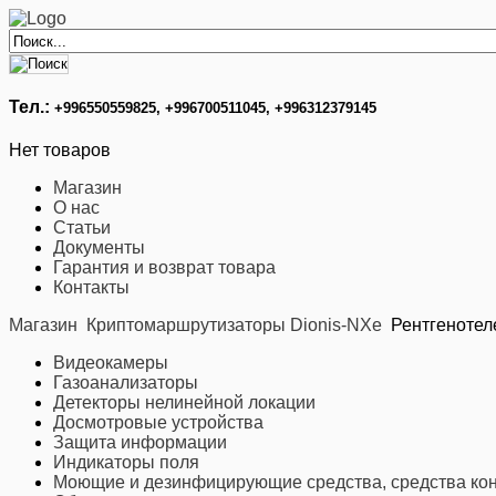
Тел.:
+996
550559825, +996700511045, +996312379145
Нет товаров
Магазин
О нас
Статьи
Документы
Гарантия и возврат товара
Контакты
Магазин
Криптомаршрутизаторы Dionis-NXe
Рентгенотел
Видеокамеры
Газоанализаторы
Детекторы нелинейной локации
Досмотровые устройства
Защита информации
Индикаторы поля
Моющие и дезинфицирующие средства, средства кон