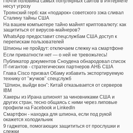
Почти половина самых популярных сайтов в Интернете
несут угрозу
Троянский герб: как «подарок» советского зэка сливал
Сталину тайны США
На вашем компьютере тайно майнят криптовалюту: как
защититься от вирусов-майнеров?
WhatsApp предоставит спецслужбам США доступ к
перепискам пользователей
Шпионы не пройдут: отключаем слежку на смартфоне
Если приватности нет — о ней не тревожьтесь!
Публикатор документов Сноудена обнародовал список
IT-гигантов - стратегических партнеров АНБ США
Глава Cisco призвал Обаму избавить экспортируемую
технику от "жучков" спецслужб
"Шпион, выйди вон": Китай отказывается от серверов
IBM
Хакеры из Ирана шпионят за чиновниками США и
других стран, тесно общаясь с ними через липовые
профили на Facebook и Linkedln
Cмартфон - находка для шпиона, если под рукой
окажется холодильник
9 гаджетов, помогающих защититься от прослушки и
слежки