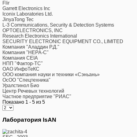
Flir
Garrett Electronics Inc
Iconix Laboratories Ltd.
JinyaTong Tec
L-3 Communications, Security & Detection Systems
OPTOELECTRONICS, INC
Research Electronics International
SECURITY ELECTRONIC EQUIPMENT CO., LIMITED
Компания "Аладдин Р.Д."
Компания "НЕРА-С"
Компания CEIA
НПП "Фактор-ТС"
ОАО ИнфоТеКС
ООО компания науки и техники «Сэньань»
ОсОО "Спецтехника"
Уралстинол Био
Центр Речевых технологий
Частное предприятие "РИАС"
Показано 1 - 5 из 5
Лаборатория IsAN