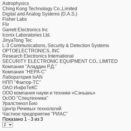
Astrophysics
Ching Kong Technology Co.,Limited
Digital and Analog Systems (D.A.S.)
Fisher Labs
Flir
Garrett Electronics Inc
Iconix Laboratories Ltd.
JinyaTong Tec
L-3 Communications, Security & Detection Systems
OPTOELECTRONICS, INC
Research Electronics International
SECURITY ELECTRONIC EQUIPMENT CO., LIMITED
Компания "Аладдин Р.Д."
Компания "НЕРА-С"
Лаборатория IsAN
НПП "Фактор-ТС"
ОАО ИнфоТеКС
ООО компания науки и техники «Сэньань»
ОсОО "Спецтехника"
Уралстинол Био
Центр Речевых технологий
Частное предприятие "РИАС"
Показано 1 - 3 из 3