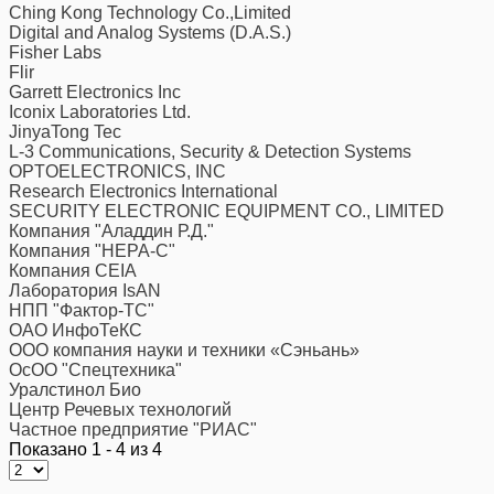
Ching Kong Technology Co.,Limited
Digital and Analog Systems (D.A.S.)
Fisher Labs
Flir
Garrett Electronics Inc
Iconix Laboratories Ltd.
JinyaTong Tec
L-3 Communications, Security & Detection Systems
OPTOELECTRONICS, INC
Research Electronics International
SECURITY ELECTRONIC EQUIPMENT CO., LIMITED
Компания "Аладдин Р.Д."
Компания "НЕРА-С"
Компания CEIA
Лаборатория IsAN
НПП "Фактор-ТС"
ОАО ИнфоТеКС
ООО компания науки и техники «Сэньань»
ОсОО "Спецтехника"
Уралстинол Био
Центр Речевых технологий
Частное предприятие "РИАС"
Показано 1 - 4 из 4