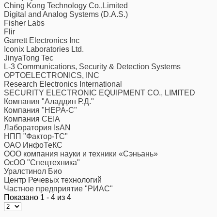
Ching Kong Technology Co.,Limited
Digital and Analog Systems (D.A.S.)
Fisher Labs
Flir
Garrett Electronics Inc
Iconix Laboratories Ltd.
JinyaTong Tec
L-3 Communications, Security & Detection Systems
OPTOELECTRONICS, INC
Research Electronics International
SECURITY ELECTRONIC EQUIPMENT CO., LIMITED
Компания "Аладдин Р.Д."
Компания "НЕРА-С"
Компания CEIA
Лаборатория IsAN
НПП "Фактор-ТС"
ОАО ИнфоТеКС
ООО компания науки и техники «Сэньань»
ОсОО "Спецтехника"
Уралстинол Био
Центр Речевых технологий
Частное предприятие "РИАС"
Показано 1 - 4 из 4