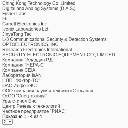
Ching Kong Technology Co.,Limited
Digital and Analog Systems (D.A.S.)
Fisher Labs
Flir
Garrett Electronics Inc
Iconix Laboratories Ltd.
JinyaTong Tec
L-3 Communications, Security & Detection Systems
OPTOELECTRONICS, INC
Research Electronics International
SECURITY ELECTRONIC EQUIPMENT CO., LIMITED
Компания "Аладдин Р.Д."
Компания "НЕРА-С"
Компания CEIA
Лаборатория IsAN
НПП "Фактор-ТС"
ОАО ИнфоТеКС
ООО компания науки и техники «Сэньань»
ОсОО "Спецтехника"
Уралстинол Био
Центр Речевых технологий
Частное предприятие "РИАС"
Показано 1 - 4 из 4